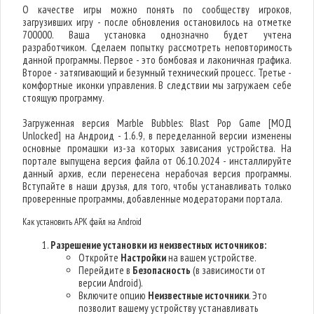
О качестве игры можно понять по сообществу игроков,
загрузивших игру - после обновления остановилось на отметке
700000. Ваша установка однозначно будет учтена
разработчиком. Сделаем попытку рассмотреть неповторимость
данной программы. Первое - это бомбовая и лаконичная графика.
Второе - затягивающий и безумный технический процесс. Третье -
комфортные иконки управления. В следствии мы загружаем себе
стоящую программу.
Загруженная версия Marble Bubbles: Blast Pop Game [МОД
Unlocked] на Андроид - 1.6.9, в переделанной версии изменены
основные промашки из-за которых зависания устройства. На
портале выпущена версия файла от 06.10.2024 - инсталлируйте
данный архив, если перенесена нерабочая версия программы.
Вступайте в наши друзья, для того, чтобы устанавливать только
проверенные программы, добавленные модераторами портала.
Как установить APK файл на Android
Разрешение установки из неизвестных источников:
Откройте
Настройки
на вашем устройстве.
Перейдите в
Безопасность
(в зависимости от
версии Android).
Включите опцию
Неизвестные источники
. Это
позволит вашему устройству устанавливать