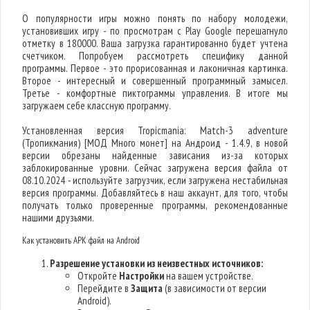
О популярности игры можно понять по набору молодежи,
установивших игру - по просмотрам с Play Google перешагнуло
отметку в 180000. Ваша загрузка гарантированно будет учтена
счетчиком. Попробуем рассмотреть специфику данной
программы. Первое - это прорисованная и лаконичная картинка.
Второе - интересный и совершенный программный замысел.
Третье - комфортные пиктограммы управления. В итоге мы
загружаем себе классную программу.
Установленная версия Tropicmania: Match-3 adventure
(Тропикмания) [МОД Много монет] на Андроид - 1.4.9, в новой
версии обрезаны найденные зависания из-за которых
заблокированные уровни. Сейчас загружена версия файла от
08.10.2024 - используйте загрузчик, если загружена нестабильная
версия программы. Добавляйтесь в наш аккаунт, для того, чтобы
получать только проверенные программы, рекомендованные
нашими друзьями.
Как установить APK файл на Android
Разрешение установки из неизвестных источников:
Откройте
Настройки
на вашем устройстве.
Перейдите в
Защита
(в зависимости от версии
Android).