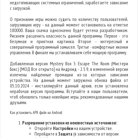
недотягивающих системных ограничений, заработаете зависание
с загрузкой.
О признании игры можно судить по количеству пользователей,
загрузивших игру - на данный момент остановилось на отметке
180000. Ваша скачка однозначно будет учтена разработчиком.
Рискнем расценить классность данной программы. Первое - это
безумная и приятная картинка. Второе - интересный и
совершенный программный замысел. Третье - комфортные иконки
управления. В финале мы устанавливаем себе мощную программу.
Добавленная версия Mystery Box 3: Escape The Room (Мистери
Бокс) [МОД Все открыто] на Андроид - 2.5.9, в измененной версии
излечены найденные промашки из-за которых зависания
устройства. На данный момент загружена обнова файла от
05.10.2024 - инсталлируйте данный архив, если установлена
нерабочая версия программы. Вступайте в наши пользователи,
чтоб обновлять только новейшие игры, рекомендованные нашими
друзьями.
Как установить APK файл на Android
Разрешение установки из неизвестных источников:
Откройте
Настройки
на вашем устройстве.
Перейдите в
Защита
(в зависимости от версии