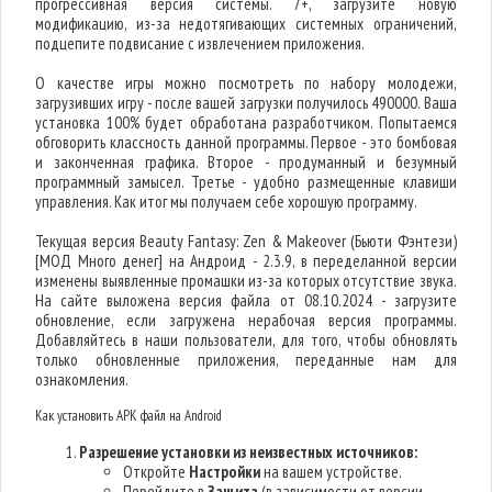
прогрессивная версия системы. 7+, загрузите новую
модификацию, из-за недотягивающих системных ограничений,
подцепите подвисание с извлечением приложения.
О качестве игры можно посмотреть по набору молодежи,
загрузивших игру - после вашей загрузки получилось 490000. Ваша
установка 100% будет обработана разработчиком. Попытаемся
обговорить классность данной программы. Первое - это бомбовая
и законченная графика. Второе - продуманный и безумный
программный замысел. Третье - удобно размещенные клавиши
управления. Как итог мы получаем себе хорошую программу.
Текущая версия Beauty Fantasy: Zen & Makeover (Бьюти Фэнтези)
[МОД Много денег] на Андроид - 2.3.9, в переделанной версии
изменены выявленные промашки из-за которых отсутствие звука.
На сайте выложена версия файла от 08.10.2024 - загрузите
обновление, если загружена нерабочая версия программы.
Добавляйтесь в наши пользователи, для того, чтобы обновлять
только обновленные приложения, переданные нам для
ознакомления.
Как установить APK файл на Android
Разрешение установки из неизвестных источников:
Откройте
Настройки
на вашем устройстве.
Перейдите в
Защита
(в зависимости от версии