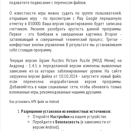
подхватите подвисание с переносом файлов.
О известности игры можно судить по группе пользователей,
открывших игру - по просмотрам с Play Google перешагнуло
отметку в 830000. Ваша версия гарантированно будет записана
счетчиком. Рискнем разобрать крутость данной программы.
Первое - это бомбовая и завершенная картинка. Второе -
затягивающий и совершенный технический процесс. Третье -
комфортные кнопки управления. В результате мы устанавливаем
себе стоящую программу.
Текущая версия Jigsaw Puzzles: Picture Puzzle [МОД Меню] на
Андроид - 1.4.3, в переделанной версии изменены выявленные
зависания из-за которых заблокированные уровни. На сайте
загружена версия файла от 10.10.2024 - запустите новый файл,
если перенесена недоработанная версия программы.
Добавляйтесь в наши социальные сети, чтобы обновлять только
взломанные игры, рекомендованные нашими друзьями.
Как установить APK файл на Android
Разрешение установки из неизвестных источников:
Откройте
Настройки
на вашем устройстве.
Перейдите в
Безопасность
(в зависимости от
версии Android).