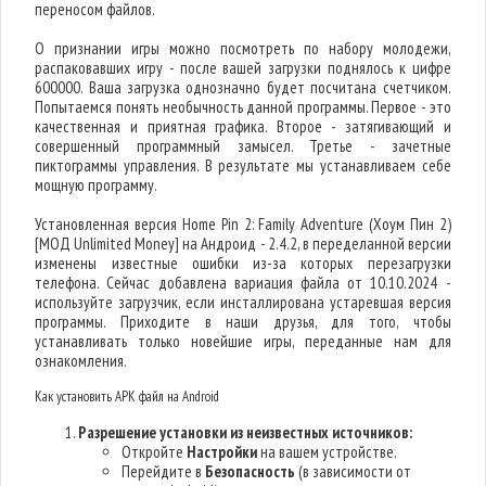
переносом файлов.
О признании игры можно посмотреть по набору молодежи,
распаковавших игру - после вашей загрузки поднялось к цифре
600000. Ваша загрузка однозначно будет посчитана счетчиком.
Попытаемся понять необычность данной программы. Первое - это
качественная и приятная графика. Второе - затягивающий и
совершенный программный замысел. Третье - зачетные
пиктограммы управления. В результате мы устанавливаем себе
мощную программу.
Установленная версия Home Pin 2: Family Adventure (Хоум Пин 2)
[МОД Unlimited Money] на Андроид - 2.4.2, в переделанной версии
изменены известные ошибки из-за которых перезагрузки
телефона. Сейчас добавлена вариация файла от 10.10.2024 -
используйте загрузчик, если инсталлирована устаревшая версия
программы. Приходите в наши друзья, для того, чтобы
устанавливать только новейшие игры, переданные нам для
ознакомления.
Как установить APK файл на Android
Разрешение установки из неизвестных источников:
Откройте
Настройки
на вашем устройстве.
Перейдите в
Безопасность
(в зависимости от