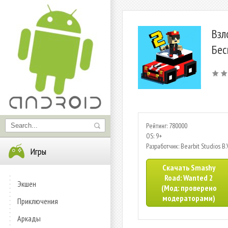
Взл
Бес
Рейтинг: 780000
OS: 9+
Разработчик: Bearbit Studios B.V
Игры
Скачать Smashy
Road: Wanted 2
Экшен
(Мод: проверено
модераторами)
Приключения
Аркады