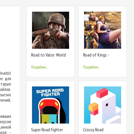
Road to Valor: World
Road of Kings -
War II
Endless Glory
Подробнее...
Подробнее...
earbit
ве для
старые
айлов.
рьезно
чений,
зивших
версия
данной
Super Road Fighter
Crossy Road
орое -