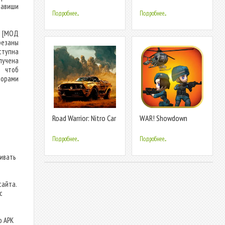
лавиши
Подробнее...
Подробнее...
 [МОД
резаны
ступна
лучена
, чтоб
торами
Road Warrior: Nitro Car
WAR! Showdown
Battle
Подробнее...
Подробнее...
ливать
сайта.
с
о APK