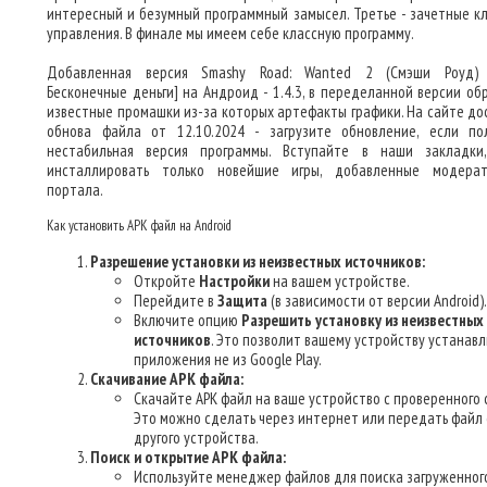
интересный и безумный программный замысел. Третье - зачетные к
управления. В финале мы имеем себе классную программу.
Добавленная версия Smashy Road: Wanted 2 (Смэши Роуд)
Бесконечные деньги] на Андроид - 1.4.3, в переделанной версии об
известные промашки из-за которых артефакты графики. На сайте до
обнова файла от 12.10.2024 - загрузите обновление, если по
нестабильная версия программы. Вступайте в наши закладки
инсталлировать только новейшие игры, добавленные модера
портала.
Как установить APK файл на Android
Разрешение установки из неизвестных источников:
Откройте
Настройки
на вашем устройстве.
Перейдите в
Защита
(в зависимости от версии Android).
Включите опцию
Разрешить установку из неизвестных
источников
. Это позволит вашему устройству устанав
приложения не из Google Play.
Скачивание APK файла:
Скачайте APK файл на ваше устройство с проверенного 
Это можно сделать через интернет или передать файл 
другого устройства.
Поиск и открытие APK файла:
Используйте менеджер файлов для поиска загруженног