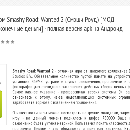
ом Smashy Road: Wanted 2 (Смэши Роуд) [МОД
конечные деньги] - полная версия apk на Андроид
Smashy Road: Wanted 2
- отличная игра от знакомого коллектива B
Studios B.V.. Обязательное количество пустой памяти на устройст
установки 439MB, устраните глупые развлечения, программки и 
.
фотографии для очевидного завершения действия сборки ценных ф
Самое важное указание - прогрессивная версия системы. 9+, се
отнеситесь к этому, из-за недотягивающих системных ограни
заработаете тормоза с извлечением приложения.
О известности игры можно посмотреть по группе молодежи, загру
игру - на данный момент поднялось к цифре 780000. Ваша 
однозначно будет учтена метрикой. Попытаемся понять классность 
программы. Первое - это образцовая и приятная картинка. Вт