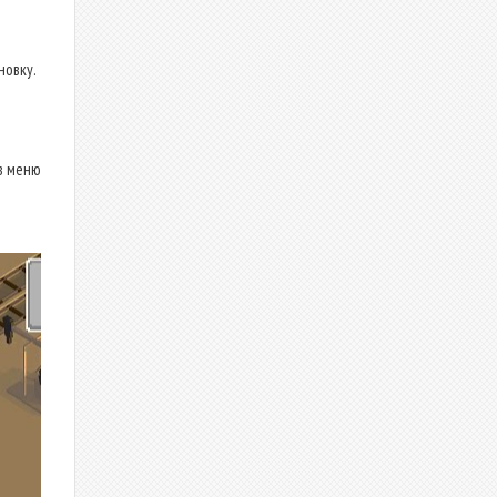
новку.
в меню