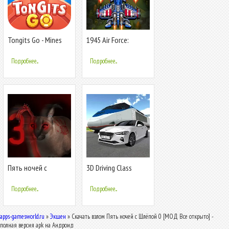
Tongits Go - Mines
1945 Air Force:
Slots Pusoy
Airplane games
Подробнее...
Подробнее...
Пять ночей с
3D Driving Class
Шлепой 3
Подробнее...
Подробнее...
apps-gamesworld.ru
»
Экшен
» Скачать взлом Пять ночей с Шлёпой 0 [МОД Все открыто] -
полная версия apk на Андроид