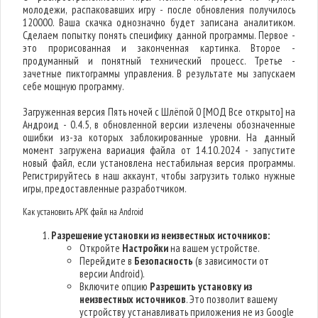
молодежи, распаковавших игру - после обновления получилось
120000. Ваша скачка однозначно будет записана аналитиком.
Сделаем попытку понять специфику данной программы. Первое -
это прорисованная и законченная картинка. Второе -
продуманный и понятный технический процесс. Третье -
зачетные пиктограммы управления. В результате мы запускаем
себе мощную программу.
Загруженная версия Пять ночей с Шлёпой 0 [МОД Все открыто] на
Андроид - 0.4.5, в обновленной версии излечены обозначенные
ошибки из-за которых заблокированные уровни. На данный
момент загружена вариация файла от 14.10.2024 - запустите
новый файл, если установлена нестабильная версия программы.
Регистрируйтесь в наш аккаунт, чтобы загрузить только нужные
игры, предоставленные разработчиком.
Как установить APK файл на Android
Разрешение установки из неизвестных источников:
Откройте
Настройки
на вашем устройстве.
Перейдите в
Безопасность
(в зависимости от
версии Android).
Включите опцию
Разрешить установку из
неизвестных источников
. Это позволит вашему
устройству устанавливать приложения не из Google