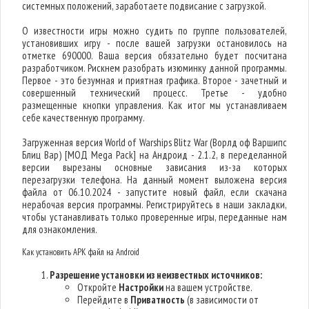
системных положений, заработаете подвисание с загрузкой.
О известности игры можно судить по группе пользователей,
установивших игру - после вашей загрузки остановилось на
отметке 690000. Ваша версия обязательно будет посчитана
разработчиком. Рискнем разобрать изюминку данной программы.
Первое - это безумная и приятная графика. Второе - зачетный и
совершенный технический процесс. Третье - удобно
размещенные кнопки управления. Как итог мы устанавливаем
себе качественную программу.
Загруженная версия World of Warships Blitz War (Ворлд оф Варшипс
Блиц Вар) [МОД Mega Pack] на Андроид - 2.1.2, в переделанной
версии вырезаны основные зависания из-за которых
перезагрузки телефона. На данный момент выложена версия
файла от 06.10.2024 - запустите новый файл, если скачана
нерабочая версия программы. Регистрируйтесь в наши закладки,
чтобы устанавливать только проверенные игры, переданные нам
для ознакомления.
Как установить APK файл на Android
Разрешение установки из неизвестных источников:
Откройте
Настройки
на вашем устройстве.
Перейдите в
Приватность
(в зависимости от