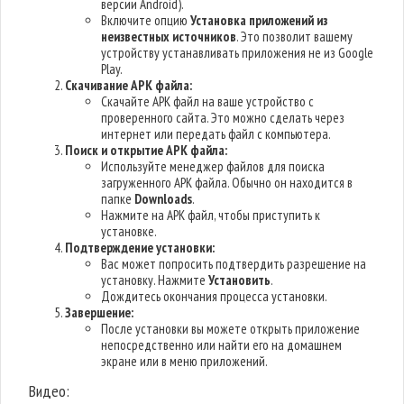
версии Android).
Включите опцию
Установка приложений из
неизвестных источников
. Это позволит вашему
устройству устанавливать приложения не из Google
Play.
Скачивание APK файла:
Скачайте APK файл на ваше устройство с
проверенного сайта. Это можно сделать через
интернет или передать файл с компьютера.
Поиск и открытие APK файла:
Используйте менеджер файлов для поиска
загруженного APK файла. Обычно он находится в
папке
Downloads
.
Нажмите на APK файл, чтобы приступить к
установке.
Подтверждение установки:
Вас может попросить подтвердить разрешение на
установку. Нажмите
Установить
.
Дождитесь окончания процесса установки.
Завершение:
После установки вы можете открыть приложение
непосредственно или найти его на домашнем
экране или в меню приложений.
Видео: