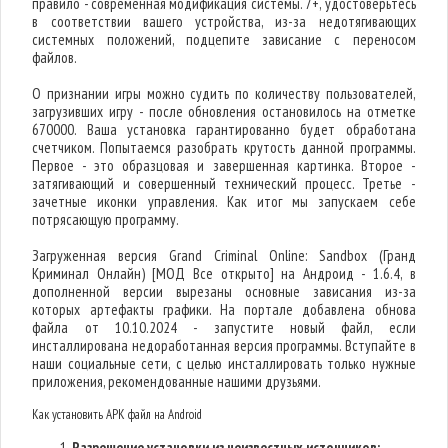
правило - современная модификация системы. 7+, удостоверьтесь
в соответствии вашего устройства, из-за недотягивающих
системных положений, подцепите зависание с переносом
файлов.
О признании игры можно судить по количеству пользователей,
загрузивших игру - после обновления остановилось на отметке
670000. Ваша установка гарантированно будет обработана
счетчиком. Попытаемся разобрать крутость данной программы.
Первое - это образцовая и завершенная картинка. Второе -
затягивающий и совершенный технический процесс. Третье -
зачетные иконки управления. Как итог мы запускаем себе
потрясающую программу.
Загруженная версия Grand Criminal Online: Sandbox (Гранд
Криминал Онлайн) [МОД Все открыто] на Андроид - 1.6.4, в
дополненной версии вырезаны основные зависания из-за
которых артефакты графики. На портале добавлена обнова
файла от 10.10.2024 - запустите новый файл, если
инсталлирована недоработанная версия программы. Вступайте в
наши социальные сети, с целью инсталлировать только нужные
приложения, рекомендованные нашими друзьями.
Как установить APK файл на Android
Разрешение установки из неизвестных источников: