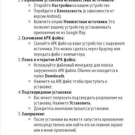
Откройте
Настройки
на вашем устройстве.
Перейдите в
Безопасность
(в зависимости от
версии Android).
Включите опцию
Неизвестные источники
. Это
позволит вашему устройству устанавливать
приложения не из Google Play.
Скачивание APK файла:
Скачайте APK файл на ваше устройство с надежного
источника. Это можно сделать через браузер или
передать файл с компьютера.
Поиск и открытие APK файла:
Используйте файловый менеджер для поиска
загруженного APK файла. Обычно он находится в
папке
Downloads
.
Нажмите на APK файл, чтобы приступить к
установке.
Подтверждение установки:
Вас может попросить подтвердить разрешение на
установку. Нажмите
Установить
.
Дождитесь окончания процесса установки.
Завершение:
После установки вы можете запустить приложение
непосредственно или найти его на главном экране
или в меню приложений.