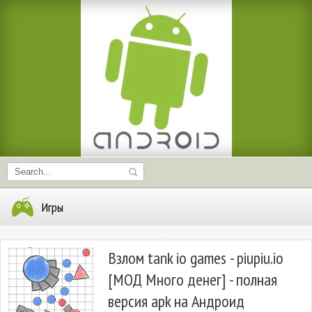
Игры
Взлом tank io games - piupiu.io
[МОД Много денег] - полная
версия apk на Андроид