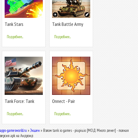
Tank Stars
Tank Battle Army
Games 2023
Подробнее...
Подробнее...
Tank Force: Tank
Onnect - Pair
games blitz
Matching Puzzle
Подробнее...
Подробнее...
apps-gamesworld.ru
»
Экшен
» Взлом tank io games - piupiu.io [МОД Много денег] - полная
версия apk на Андроид