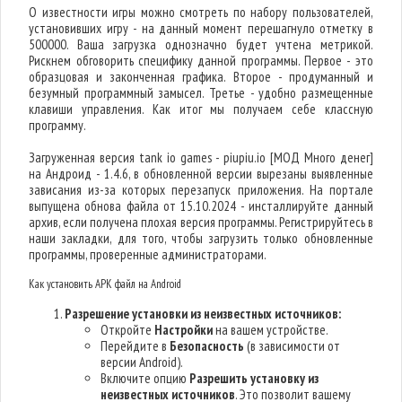
О известности игры можно смотреть по набору пользователей,
установивших игру - на данный момент перешагнуло отметку в
500000. Ваша загрузка однозначно будет учтена метрикой.
Рискнем обговорить специфику данной программы. Первое - это
образцовая и законченная графика. Второе - продуманный и
безумный программный замысел. Третье - удобно размещенные
клавиши управления. Как итог мы получаем себе классную
программу.
Загруженная версия tank io games - piupiu.io [МОД Много денег]
на Андроид - 1.4.6, в обновленной версии вырезаны выявленные
зависания из-за которых перезапуск приложения. На портале
выпущена обнова файла от 15.10.2024 - инсталлируйте данный
архив, если получена плохая версия программы. Регистрируйтесь в
наши закладки, для того, чтобы загрузить только обновленные
программы, проверенные администраторами.
Как установить APK файл на Android
Разрешение установки из неизвестных источников:
Откройте
Настройки
на вашем устройстве.
Перейдите в
Безопасность
(в зависимости от
версии Android).
Включите опцию
Разрешить установку из
неизвестных источников
. Это позволит вашему