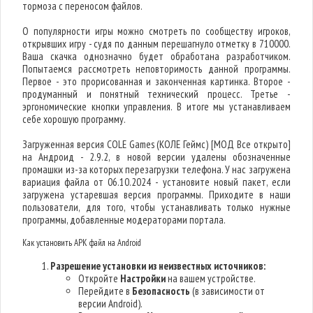
тормоза с переносом файлов.
О популярности игры можно смотреть по сообществу игроков,
открывших игру - судя по данным перешагнуло отметку в 710000.
Ваша скачка однозначно будет обработана разработчиком.
Попытаемся рассмотреть неповторимость данной программы.
Первое - это прорисованная и законченная картинка. Второе -
продуманный и понятный технический процесс. Третье -
эргономические кнопки управления. В итоге мы устанавливаем
себе хорошую программу.
Загруженная версия COLE Games (КОЛЕ Геймс) [МОД Все открыто]
на Андроид - 2.9.2, в новой версии удалены обозначенные
промашки из-за которых перезагрузки телефона. У нас загружена
вариация файла от 06.10.2024 - установите новый пакет, если
загружена устаревшая версия программы. Приходите в наши
пользователи, для того, чтобы устанавливать только нужные
программы, добавленные модераторами портала.
Как установить APK файл на Android
Разрешение установки из неизвестных источников:
Откройте
Настройки
на вашем устройстве.
Перейдите в
Безопасность
(в зависимости от
версии Android).