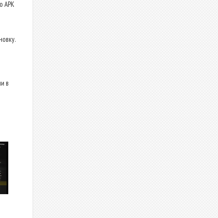
о APK
новку.
и в