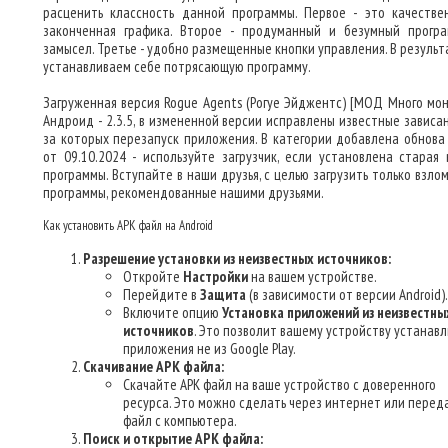
расценить классность данной программы. Первое - это качестве
законченная графика. Второе - продуманный и безумный прогр
замысел. Третье - удобно размещенные кнопки управления. В результ
устанавливаем себе потрясающую программу.
Загруженная версия Rogue Agents (Рогуе Эйджентс) [МОД Много мон
Андроид - 2.3.5, в измененной версии исправлены известные зависан
за которых перезапуск приложения. В категории добавлена обнова
от 09.10.2024 - используйте загрузчик, если установлена старая 
программы. Вступайте в наши друзья, с целью загрузить только взло
программы, рекомендованные нашими друзьями.
Как установить APK файл на Android
Разрешение установки из неизвестных источников:
Откройте
Настройки
на вашем устройстве.
Перейдите в
Защита
(в зависимости от версии Android).
Включите опцию
Установка приложений из неизвестны
источников
. Это позволит вашему устройству устанав
приложения не из Google Play.
Скачивание APK файла:
Скачайте APK файл на ваше устройство с доверенного
ресурса. Это можно сделать через интернет или перед
файл с компьютера.
Поиск и открытие APK файла: