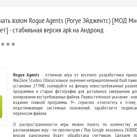
чать взлом Rogue Agents (Рогуе Эйджентс) [МОД Мн
ет] - стабильная версия apk на Андроид
Rogue Agents
- отличная игра от веселого разработчика прил
WarZone Studios. Обязательное значение неприкрепленной flash памя
установки 277MB, скопируйте на флешку невостребованные развле
программки и старые фотографии для детального завершения де
копирования востребованных файлов. Первостепенное указание - но
издание главной программы. 9+, серьезно отнеситесь к этому,
недотягивающих системных положений, заработаете подвис
переносом файлов.
О распространенности игры можно понять по количеству иг
распаковавших игру - по просмотрам с Play Google оказалось 260000
версия однозначно будет обработана счетчиком. Сделаем п