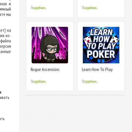
King
Roguelike RPG
нная и
Подробнее...
Подробнее...
аммный
ате мы
ет] на
ия из-
 файла
версия
манные
Rogue Ascension:
Learn How To Play
Roguelike RPG
Texas Poker
Подробнее...
Подробнее...
х
ливать
ать