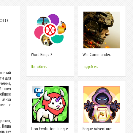
ого
Word Rings 2
War Commander:
Rogue Assault
Подробнее...
Подробнее...
ожений
ти для
чения,
йствия
вейшее
 из-за
ание с
роков,
. Ваша
Lion Evolution: Jungle
Rogue Adventure:
опытку