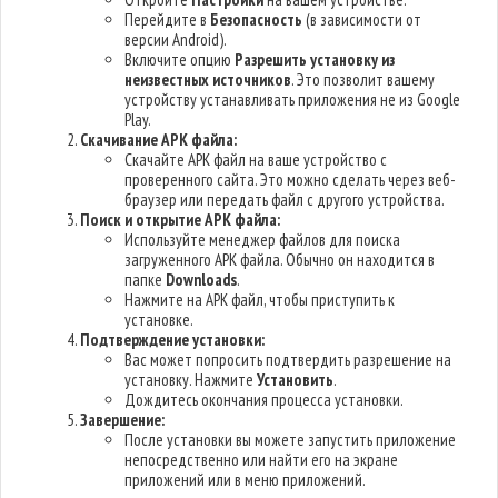
Перейдите в
Безопасность
(в зависимости от
версии Android).
Включите опцию
Разрешить установку из
неизвестных источников
. Это позволит вашему
устройству устанавливать приложения не из Google
Play.
Скачивание APK файла:
Скачайте APK файл на ваше устройство с
проверенного сайта. Это можно сделать через веб-
браузер или передать файл с другого устройства.
Поиск и открытие APK файла:
Используйте менеджер файлов для поиска
загруженного APK файла. Обычно он находится в
папке
Downloads
.
Нажмите на APK файл, чтобы приступить к
установке.
Подтверждение установки:
Вас может попросить подтвердить разрешение на
установку. Нажмите
Установить
.
Дождитесь окончания процесса установки.
Завершение:
После установки вы можете запустить приложение
непосредственно или найти его на экране
приложений или в меню приложений.