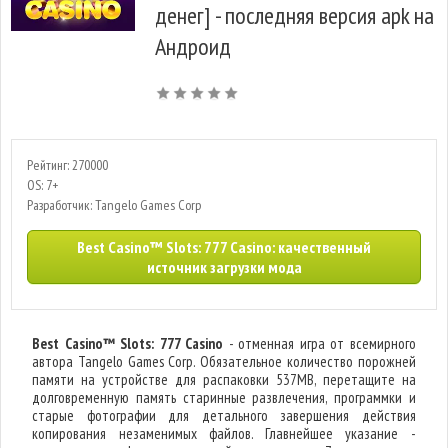
денег] - последняя версия apk на
Андроид
Рейтинг: 270000
OS: 7+
Разработчик: Tangelo Games Corp
Best Casino™ Slots: 777 Casino: качественный
источник загрузки мода
Best Casino™ Slots: 777 Casino
- отменная игра от всемирного
автора Tangelo Games Corp. Обязательное количество порожней
памяти на устройстве для распаковки 537MB, перетащите на
долговременную память старинные развлечения, программки и
старые фотографии для детального завершения действия
копирования незаменимых файлов. Главнейшее указание -