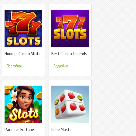
Huuuge Casino Slots
Best Casino Legends
Vegas 777
777 Slots
Подробнее...
Подробнее...
Paradise Fortune
Cube Master
Casino Slots
3D®:Matching Game