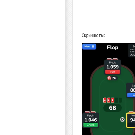
Скриншоты: