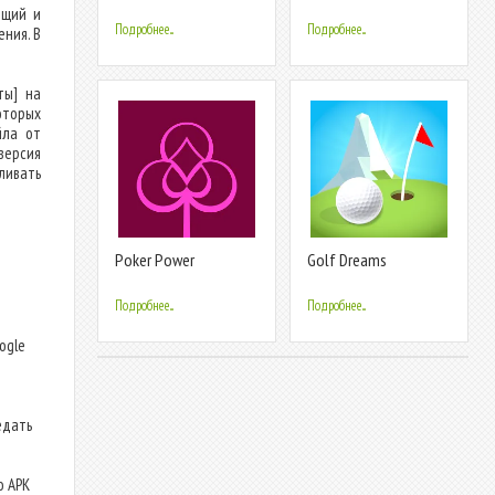
Card Game
Texas
ющий и
Подробнее...
Подробнее...
ния. В
ты] на
которых
йла от
версия
ливать
Poker Power
Golf Dreams
Подробнее...
Подробнее...
т
ogle
едать
о APK