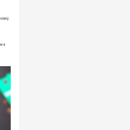
новку.
и в