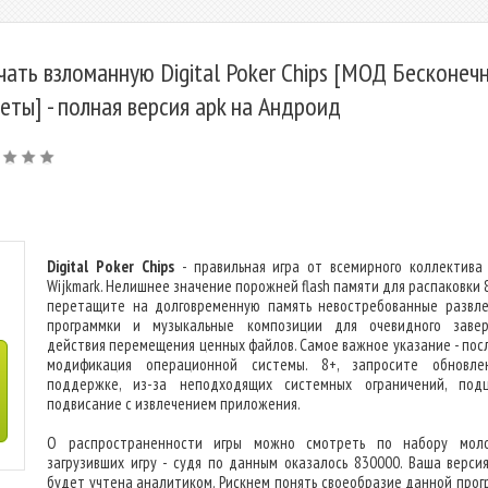
чать взломанную Digital Poker Chips [МОД Бесконеч
еты] - полная версия apk на Андроид
Digital Poker Chips
- правильная игра от всемирного коллектива
Wijkmark. Нелишнее значение порожней flash памяти для распаковки 
перетащите на долговременную память невостребованные развле
программки и музыкальные композиции для очевидного заве
действия перемещения ценных файлов. Самое важное указание - пос
модификация операционной системы. 8+, запросите обновл
поддержке, из-за неподходящих системных ограничений, под
подвисание с извлечением приложения.
О распространенности игры можно смотреть по набору мол
загрузивших игру - судя по данным оказалось 830000. Ваша верси
будет учтена аналитиком. Рискнем понять своеобразие данной прог