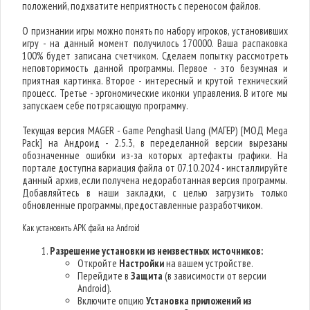
положений, подхватите неприятность с переносом файлов.
О признании игры можно понять по набору игроков, установивших
игру - на данный момент получилось 170000. Ваша распаковка
100% будет записана счетчиком. Сделаем попытку рассмотреть
неповторимость данной программы. Первое - это безумная и
приятная картинка. Второе - интересный и крутой технический
процесс. Третье - эргономические иконки управления. В итоге мы
запускаем себе потрясающую программу.
Текущая версия MAGER - Game Penghasil Uang (МАГЕР) [МОД Mega
Pack] на Андроид - 2.5.3, в переделанной версии вырезаны
обозначенные ошибки из-за которых артефакты графики. На
портале доступна вариация файла от 07.10.2024 - инсталлируйте
данный архив, если получена недоработанная версия программы.
Добавляйтесь в наши закладки, с целью загрузить только
обновленные программы, предоставленные разработчиком.
Как установить APK файл на Android
Разрешение установки из неизвестных источников:
Откройте
Настройки
на вашем устройстве.
Перейдите в
Защита
(в зависимости от версии
Android).
Включите опцию
Установка приложений из