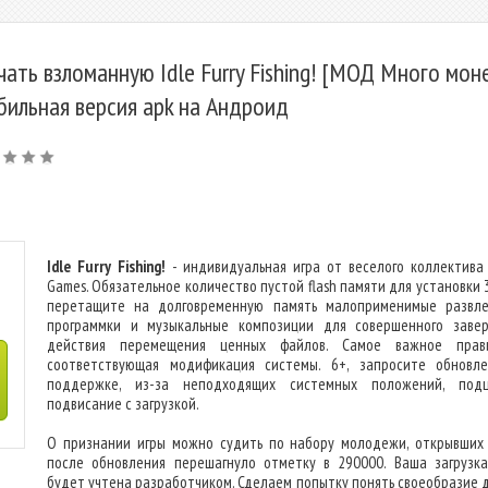
чать взломанную Idle Furry Fishing! [МОД Много моне
бильная версия apk на Андроид
Idle Furry Fishing!
- индивидуальная игра от веселого коллектива
Games. Обязательное количество пустой flash памяти для установки 
перетащите на долговременную память малоприменимые развле
программки и музыкальные композиции для совершенного заве
действия перемещения ценных файлов. Самое важное прав
соответствующая модификация системы. 6+, запросите обновл
поддержке, из-за неподходящих системных положений, под
подвисание с загрузкой.
О признании игры можно судить по набору молодежи, открывших 
после обновления перешагнуло отметку в 290000. Ваша загрузк
будет учтена разработчиком. Сделаем попытку понять своеобразие 