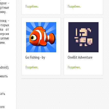
game
орое -
Подробнее...
Подробнее...
ортные
амму.
роид -
оторых
йла от
версия
целью
ами.
Go Fishing - by
OneBit Adventure
Coolmath Games
(Roguelike)
droid).
Подробнее...
Подробнее...
ливать
дать
ого