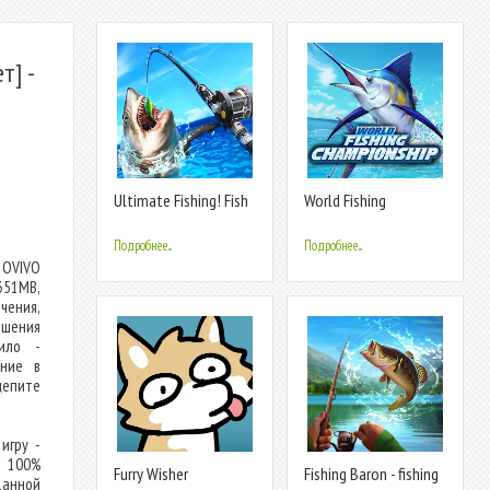
т] -
Ultimate Fishing! Fish
World Fishing
Game
Championship
Подробнее...
Подробнее...
 OVIVO
351MB,
чения,
ршения
ило -
ение в
цепите
игру -
а 100%
Furry Wisher
Fishing Baron - fishing
данной