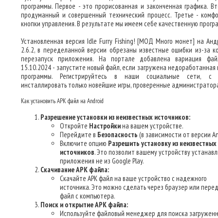
программы. Первое - это прорисованная и законченная графика. Вт
продуманный и совершенный технический процесс. Третье - комф
кнопки управления. В результате мы имеем себе качественную прогр
Установленная версия Idle Furry Fishing! [МОД Много монет] на Анд
2.6.2, в переделанной версии обрезаны известные ошибки из-за к
перезапуск приложения. На портале добавлена вариация фа
15.10.2024 - запустите новый файл, если загружена недоработанная 
программы. Регистрируйтесь в наши социальные сети, с 
инсталлировать только новейшие игры, проверенные администратор
Как установить APK файл на Android
Разрешение установки из неизвестных источников:
Откройте
Настройки
на вашем устройстве.
Перейдите в
Безопасность
(в зависимости от версии An
Включите опцию
Разрешить установку из неизвестных
источников
. Это позволит вашему устройству устанав
приложения не из Google Play.
Скачивание APK файла:
Скачайте APK файл на ваше устройство с надежного
источника. Это можно сделать через браузер или пере
файл с компьютера.
Поиск и открытие APK файла:
Используйте файловый менеджер для поиска загруженн