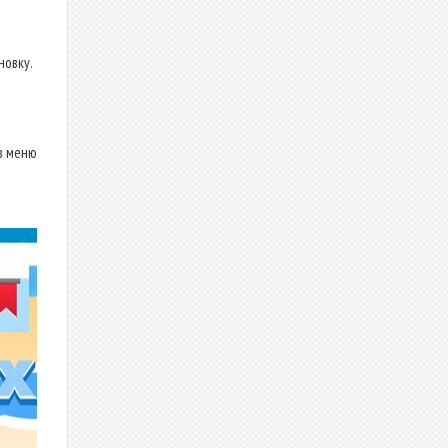
новку.
в меню