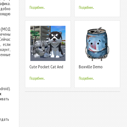
Doctor
афика.
Подробнее...
Подробнее...
удобно
тоящую
) [МОД
лечены
Сейчас
, если
каунт,
енные
Cute Pocket Cat And
Boxville Demo
Puppy 3D
Подробнее...
Подробнее...
droid).
х
ливать
едать