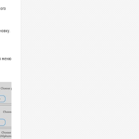
ого
новку.
в меню