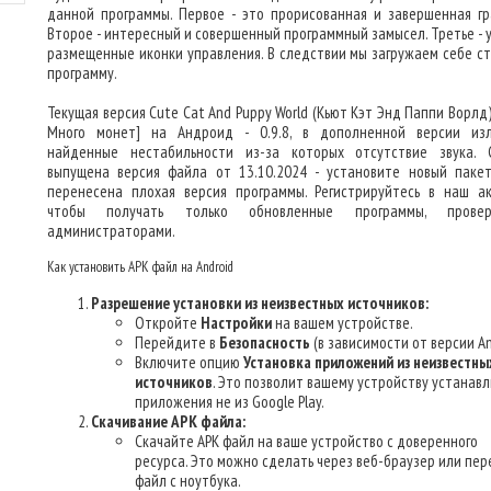
данной программы. Первое - это прорисованная и завершенная гр
Второе - интересный и совершенный программный замысел. Третье - 
размещенные иконки управления. В следствии мы загружаем себе с
программу.
Текущая версия Cute Cat And Puppy World (Кьют Кэт Энд Паппи Ворлд
Много монет] на Андроид - 0.9.8, в дополненной версии из
найденные нестабильности из-за которых отсутствие звука. 
выпущена версия файла от 13.10.2024 - установите новый пакет
перенесена плохая версия программы. Регистрируйтесь в наш ак
чтобы получать только обновленные программы, провер
администраторами.
Как установить APK файл на Android
Разрешение установки из неизвестных источников:
Откройте
Настройки
на вашем устройстве.
Перейдите в
Безопасность
(в зависимости от версии An
Включите опцию
Установка приложений из неизвестны
источников
. Это позволит вашему устройству устанав
приложения не из Google Play.
Скачивание APK файла:
Скачайте APK файл на ваше устройство с доверенного
ресурса. Это можно сделать через веб-браузер или пер
файл с ноутбука.