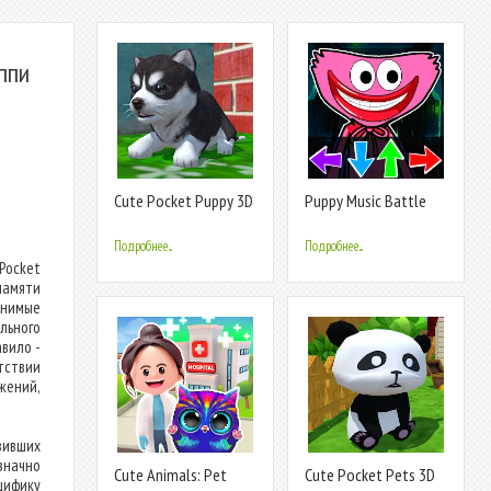
ппи
Cute Pocket Puppy 3D
Puppy Music Battle
Dance
Подробнее...
Подробнее...
Pocket
памяти
енимые
льного
вило -
тствии
жений,
вивших
значно
Cute Animals: Pet
Cute Pocket Pets 3D
цифику