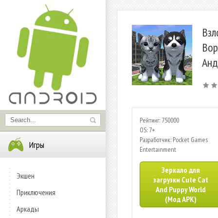
Взл
Вор
Анд
Рейтинг: 750000
OS: 7+
Разработчик: Pocket Games
Игры
Entertainment
Зеркало для
Экшен
загрузки Cute Cat
And Puppy World
Приключения
(Мод APK)
Аркады