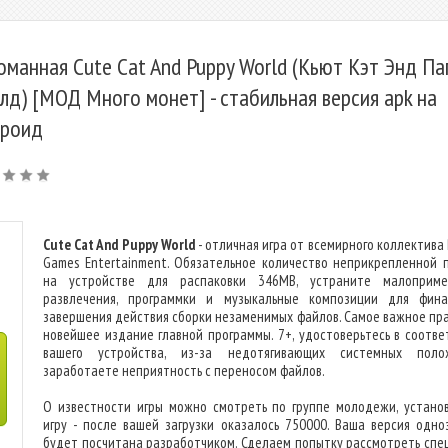
оманная Cute Cat And Puppy World (Кьют Кэт Энд Па
лд) [МОД Много монет] - стабильная версия apk на
роид
Cute Cat And Puppy World
- отличная игра от всемирного коллектива 
Games Entertainment. Обязательное количество неприкрепленной 
на устройстве для распаковки 346MB, устраните малоприм
развлечения, программки и музыкальные композиции для фина
завершения действия сборки незаменимых файлов. Самое важное пра
новейшее издание главной программы. 7+, удостоверьтесь в соотве
вашего устройства, из-за недотягивающих системных поло
заработаете неприятность с переносом файлов.
О известности игры можно смотреть по группе молодежи, устано
игру - после вашей загрузки оказалось 750000. Ваша версия одно
будет посчитана разработчиком. Сделаем попытку рассмотреть спе