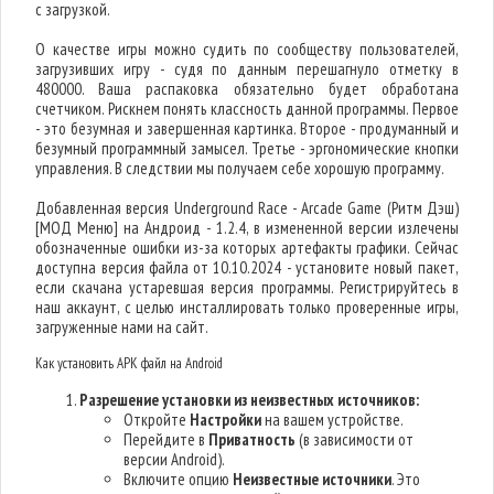
с загрузкой.
О качестве игры можно судить по сообществу пользователей,
загрузивших игру - судя по данным перешагнуло отметку в
480000. Ваша распаковка обязательно будет обработана
счетчиком. Рискнем понять классность данной программы. Первое
- это безумная и завершенная картинка. Второе - продуманный и
безумный программный замысел. Третье - эргономические кнопки
управления. В следствии мы получаем себе хорошую программу.
Добавленная версия Underground Race - Arcade Game (Ритм Дэш)
[МОД Меню] на Андроид - 1.2.4, в измененной версии излечены
обозначенные ошибки из-за которых артефакты графики. Сейчас
доступна версия файла от 10.10.2024 - установите новый пакет,
если скачана устаревшая версия программы. Регистрируйтесь в
наш аккаунт, с целью инсталлировать только проверенные игры,
загруженные нами на сайт.
Как установить APK файл на Android
Разрешение установки из неизвестных источников:
Откройте
Настройки
на вашем устройстве.
Перейдите в
Приватность
(в зависимости от
версии Android).
Включите опцию
Неизвестные источники
. Это