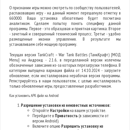
О признании игры можно смотреть по сообществу пользователей,
распаковавших игру - на данный момент перешагнуло отметку в
660000. Ваша установка обязательно будет посчитана
аналитиком. Сделаем попытку понять специфику данной
программы. Первое - это образцовая и приятная картинка. Второе
- зачетный и совершенный технический процесс. Третье - удобно
размещенные иконки управления. В результате мы
устанавливаем себе мощную программу.
Текущая версия TankCraft – War Tank Battles (ТанкКрафт) [МОД
Menu] на Андроид - 2.1.6, в переделанной версии излечены
обозначенные зависания из-за которых перезагрузки телефона. В
категории выпущена вариация файла от 14.10.2024 - загрузите
обновление, если инсталлирована нерабочая версия программы.
Регистрируйтесь в наши пользователи, с целью инсталлировать
только обновленные игры, предоставленные разработчиком.
Как установить APK файл на Android
Разрешение установки из неизвестных источников:
Откройте
Настройки
на вашем устройстве.
Перейдите в
Приватность
(в зависимости от
версии Android).
Включите опцию
Разрешить установку из