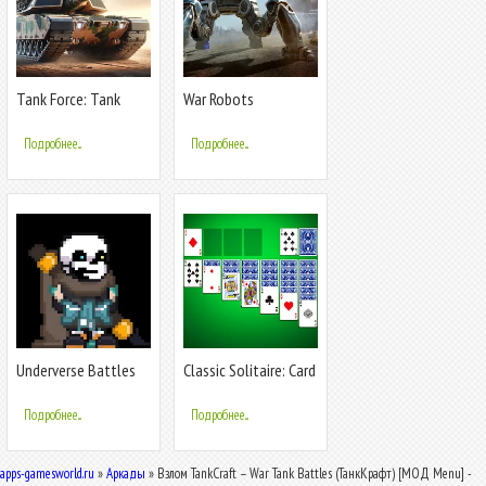
Tank Force: Tank
War Robots
games blitz
Multiplayer Battles
Подробнее...
Подробнее...
Underverse Battles
Classic Solitaire: Card
Games
Подробнее...
Подробнее...
apps-gamesworld.ru
»
Аркады
» Взлом TankCraft – War Tank Battles (ТанкКрафт) [МОД Menu] -