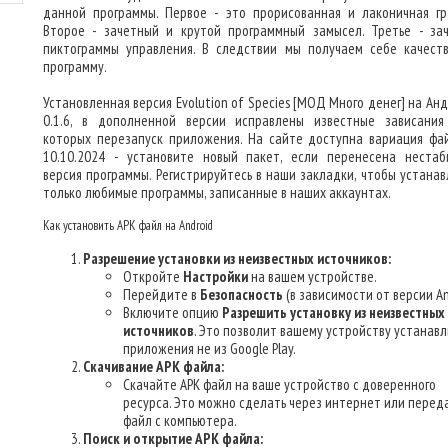
данной программы. Первое - это прорисованная и лаконичная гр
Второе - зачетный и крутой программный замысел. Третье - за
пиктограммы управления. В следствии мы получаем себе качест
программу.
Установленная версия Evolution of Species [МОД Много денег] на Ан
0.1.6, в дополненной версии исправлены известные зависания
которых перезапуск приложения. На сайте доступна вариация фа
10.10.2024 - установите новый пакет, если перенесена нестаб
версия программы. Регистрируйтесь в наши закладки, чтобы устанав
только любимые программы, записанные в наших аккаунтах.
Как установить APK файл на Android
Разрешение установки из неизвестных источников:
Откройте
Настройки
на вашем устройстве.
Перейдите в
Безопасность
(в зависимости от версии An
Включите опцию
Разрешить установку из неизвестных
источников
. Это позволит вашему устройству устанав
приложения не из Google Play.
Скачивание APK файла:
Скачайте APK файл на ваше устройство с доверенного
ресурса. Это можно сделать через интернет или перед
файл с компьютера.
Поиск и открытие APK файла: