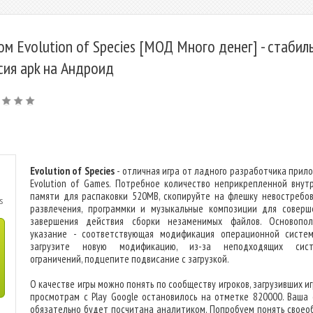
ом Evolution of Species [МОД Много денег] - стабил
сия apk на Андроид
Evolution of Species
- отличная игра от ладного разработчика прил
Evolution of Games. Потребное количество неприкрепленной внут
памяти для распаковки 520MB, скопируйте на флешку невостребо
s
развлечения, программки и музыкальные композиции для соверш
завершения действия сборки незаменимых файлов. Основопо
указание - соответствующая модификация операционной систем
загрузите новую модификацию, из-за неподходящих сист
ограничений, подцепите подвисание с загрузкой.
О качестве игры можно понять по сообществу игроков, загрузивших иг
просмотрам с Play Google остановилось на отметке 820000. Ваша 
обязательно будет посчитана аналитиком. Попробуем понять своео