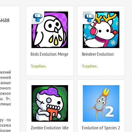
ьная
Birds Evolution: Merge
Reindeer Evolution:
Game
Idle Game
Подробнее...
Подробнее...
ожений
ренней
ванные
енного
ложное
ы. 9+,
емных
ру - по
скачка
Zombie Evolution: Idle
Evolution of Species 2
бразие