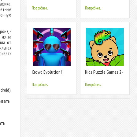
Game
афика.
Подробнее...
Подробнее...
четные
венную
дроид -
 из-за
йла от
ильная
ливать
Crowd Evolution!
Kids Puzzle Games 2-
5 years
Подробнее...
Подробнее...
droid).
ливать
ать