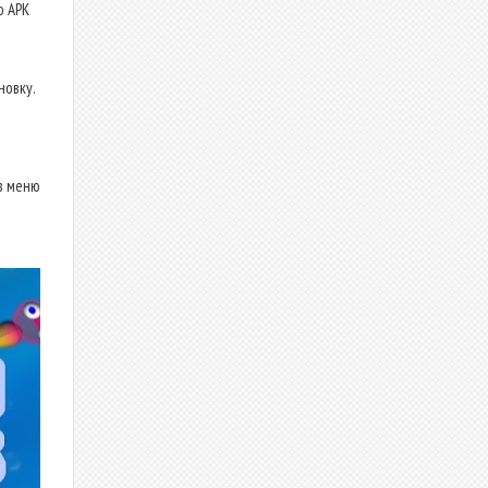
о APK
новку.
в меню