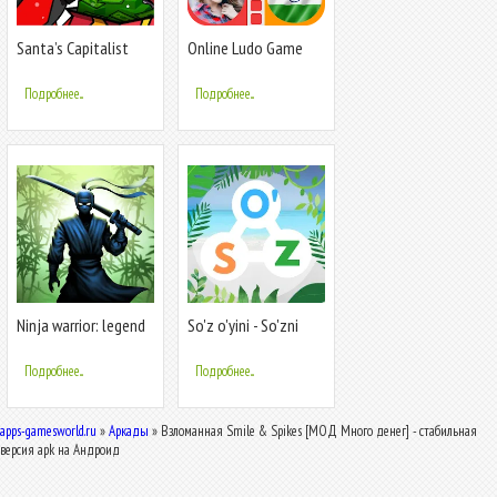
Santa’s Capitalist
Online Ludo Game
Factory
Multiplayer
Подробнее...
Подробнее...
Ninja warrior: legend
So'z o'yini - So'zni
of adven
Toping
Подробнее...
Подробнее...
apps-gamesworld.ru
»
Аркады
» Взломанная Smile & Spikes [МОД Много денег] - стабильная
версия apk на Андроид