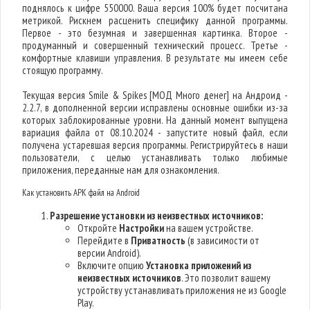
поднялось к цифре 550000. Ваша версия 100% будет посчитана
метрикой. Рискнем расценить специфику данной программы.
Первое - это безумная и завершенная картинка. Второе -
продуманный и совершенный технический процесс. Третье -
комфортные клавиши управления. В результате мы имеем себе
стоящую программу.
Текущая версия Smile & Spikes [МОД Много денег] на Андроид -
2.2.7, в дополненной версии исправлены основные ошибки из-за
которых заблокированные уровни. На данный момент выпущена
вариация файла от 08.10.2024 - запустите новый файл, если
получена устаревшая версия программы. Регистрируйтесь в наши
пользователи, с целью устанавливать только любимые
приложения, переданные нам для ознакомления.
Как установить APK файл на Android
Разрешение установки из неизвестных источников:
Откройте
Настройки
на вашем устройстве.
Перейдите в
Приватность
(в зависимости от
версии Android).
Включите опцию
Установка приложений из
неизвестных источников
. Это позволит вашему
устройству устанавливать приложения не из Google
Play.