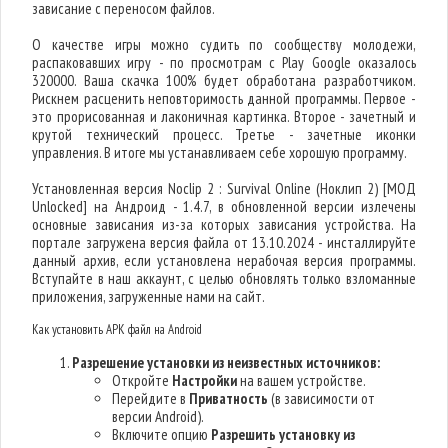
зависание с переносом файлов.
О качестве игры можно судить по сообществу молодежи,
распаковавших игру - по просмотрам с Play Google оказалось
320000. Ваша скачка 100% будет обработана разработчиком.
Рискнем расценить неповторимость данной программы. Первое -
это прорисованная и лаконичная картинка. Второе - зачетный и
крутой технический процесс. Третье - зачетные иконки
управления. В итоге мы устанавливаем себе хорошую программу.
Установленная версия Noclip 2 : Survival Online (Ноклип 2) [МОД
Unlocked] на Андроид - 1.4.7, в обновленной версии излечены
основные зависания из-за которых зависания устройства. На
портале загружена версия файла от 13.10.2024 - инсталлируйте
данный архив, если установлена нерабочая версия программы.
Вступайте в наш аккаунт, с целью обновлять только взломанные
приложения, загруженные нами на сайт.
Как установить APK файл на Android
Разрешение установки из неизвестных источников:
Откройте
Настройки
на вашем устройстве.
Перейдите в
Приватность
(в зависимости от
версии Android).
Включите опцию
Разрешить установку из