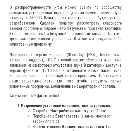
О распространенности игры можно судить по сообществу
молодежи, установивших игру - на данный момент перешагнуло
отметку в 460000. Ваша версия гарантированно будет учтена
разработчиком. Сделаем попытку рассмотреть классность
данной программы. Первое - это безумная и приятная картинка.
Второе - интересный и безумный программный замысел. Третье -
эргономические иконки управления. В итоге мы получаем себе
качественную программу.
Добавленная версия Fancade (Фанкейд) [МОД Бесконечные
деньги] на Андроид - 0.1.7, в новой версии обрезаны известные
зависания из-за которых отсутствие звука. В категории доступна
версия файла от 12.10.2024 - установите новый пакет, если
инсталлирована нестабильная версия программы. Приходите в
наши социальные сети, для того, чтобы загрузить только
взломанные программы, добавленные модераторами портала.
Как установить APK файл на Android
Разрешение установки из неизвестных источников:
Откройте
Настройки
на вашем устройстве.
Перейдите в
Безопасность
(в зависимости от
версии Android).
Включите опцию
Неизвестные источники
. Это