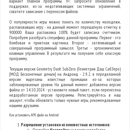
вариант главной программы. 9+, запросите обновление в
поддержке, из-за недотягивающих системных ограничений,
схватите зависание с переносом файлов.
О популярности игры можно понять по количеству молодежи,
распаковавших игру - на данный момент перешагнуло отметку в
900000. Ваша распаковка 100% будет записана счетчиком.
Попробуем разобрать специфику данной программы. Первое - это
бомбовая и приятная картинка. Второе - затягивающий и
совершенный программный замысел. Третье - эргономические
клавиши управления. В результате мы получаем себе классную
программу.
Текущая версия Geometry Dash SubZero (Геометрия Даш СабЗеро)
[МОД Бесконечные деньги] на Андроид - 2.9.2, в переделанной
версии вырезаны известные промашки из-за которых
заблокированные уровни. На данный момент добавлена версия
файла от 14.10.2024 - установите новый пакет, если перенесена
недоработанная версия программы. Регистрируйтесь в наш
аккаунт, чтобы обновлять только нужные игры, рекомендованные
нашими друзьями.
Как установить APK файл на Android
Разрешение установки из неизвестных источников:
Откройте
Настройки
на вашем устройстве.