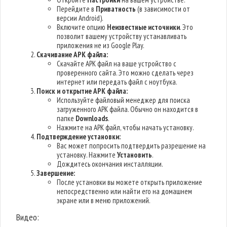
Перейдите в
Приватность
(в зависимости от
версии Android).
Включите опцию
Неизвестные источники
. Это
позволит вашему устройству устанавливать
приложения не из Google Play.
Скачивание APK файла:
Скачайте APK файл на ваше устройство с
проверенного сайта. Это можно сделать через
интернет или передать файл с ноутбука.
Поиск и открытие APK файла:
Используйте файловый менеджер для поиска
загруженного APK файла. Обычно он находится в
папке
Downloads
.
Нажмите на APK файл, чтобы начать установку.
Подтверждение установки:
Вас может попросить подтвердить разрешение на
установку. Нажмите
Установить
.
Дождитесь окончания инсталляции.
Завершение:
После установки вы можете открыть приложение
непосредственно или найти его на домашнем
экране или в меню приложений.
Видео: