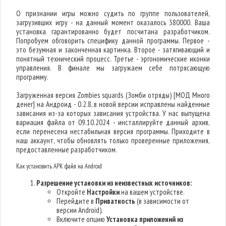
О признании игры можно судить по группе пользователей,
загрузивших игру - на данный момент оказалось 380000. Ваша
установка гарантированно будет посчитана разработчиком.
Попробуем обговорить специфику данной программы. Первое -
это безумная и законченная картинка. Второе - затягивающий и
понятный технический процесс. Третье - эргономические иконки
управления. В финале мы загружаем себе потрясающую
программу.
Загруженная версия Zombies squards (Зомби отряды) [МОД Много
денег] на Андроид - 0.2.8, в новой версии исправлены найденные
зависания из-за которых зависания устройства. У нас выпущена
вариация файла от 09.10.2024 - инсталлируйте данный архив,
если перенесена нестабильная версия программы. Приходите в
наш аккаунт, чтобы обновлять только проверенные приложения,
предоставленные разработчиком.
Как установить APK файл на Android
Разрешение установки из неизвестных источников:
Откройте
Настройки
на вашем устройстве.
Перейдите в
Приватность
(в зависимости от
версии Android).
Включите опцию
Установка приложений из