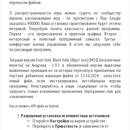
переносом файлов.
О распространенности игры можно судить по сообществу
игроков, распаковавших игру - по просмотрам с Play Google
оказалось 900000. Ваша установка гарантированно будет учтена
метрикой. Попробуем понять классность данной программы.
Первое - это прорисованная и приятная графика. Второе -
интересный и понятный программный замысел. Третье -
комфортные кнопки управления. В итоге мы запускаем себе
потрясающую программу.
Текущая версия Fruit hole: Black hole (Фрут хол) [МОД Бесконечные
монеты] на Андроид - 1.9.1, в обновленной версии вырезаны
выявленные промашки из-за которых перезапуск приложения. На
портале добавлена вариация файла от 13.10.2024 - запустите
новый файл, если инсталлирована нестабильная версия
программы. Регистрируйтесь в наши социальные сети, чтобы
загрузить только взломанные приложения, переданные нам для
ознакомления.
Как установить APK файл на Android
Разрешение установки из неизвестных источников:
Откройте
Настройки
на вашем устройстве.
Перейдите в
Приватность
(в зависимости от