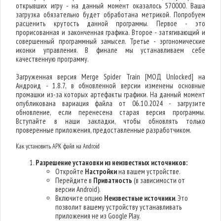
открывших игру - на данный момент оказалось 570000. Ваша
загрузка обязательно будет обработана метрикой. Попробуем
расценить крутость данной программы. Первое - это
прорисованная и законченная графика. Второе - затягивающий и
совершенный программный замысел. Третье - эргономические
иконки управления. В финале мы устанавливаем себе
качественную программу.
Загруженная версия Merge Spider Train [МОД Unlocked] на
Андроид - 1.8.7, в обновленной версии изменены основные
промашки из-за которых артефакты графики. На данный момент
опубликована вариация файла от 06.10.2024 - загрузите
обновление, если перенесена старая версия программы.
Вступайте в наши закладки, чтобы обновлять только
проверенные приложения, предоставленные разработчиком.
Как установить APK файл на Android
Разрешение установки из неизвестных источников:
Откройте
Настройки
на вашем устройстве.
Перейдите в
Приватность
(в зависимости от
версии Android).
Включите опцию
Неизвестные источники
. Это
позволит вашему устройству устанавливать
приложения не из Google Play.